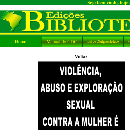
Seja bem vindo, hoje 
Home
Manual do CDC
Lei de Obrigatoriedade
Voltar