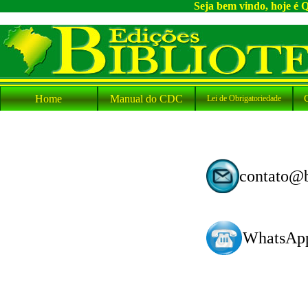
Seja bem vindo, hoje é 
Home
Manual do CDC
Lei de Obrigatoriedade
contato@b
WhatsApp