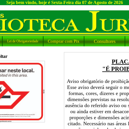
Seja bem vindo, hoje é Sexta-Feira dia 07 de Agosto de 2026
Comprar com Pix
Consultores
Lei de Obrigatoriedade
ltar
PLAC
"É PROI
Aviso obrigatório de proibiç
Esse aviso deverá seguir o mo
formas, cores, dizeres e pr
dimensões previstas na reso
ausência do referido aviso ou
ou ainda estiver em desacor
proporções e dimensões acim
citado. Necessário nas áreas l