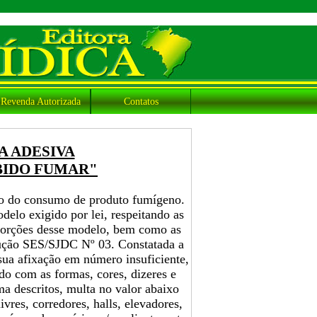
Revenda Autorizada
Contatos
A ADESIVA
BIDO FUMAR"
ão do consumo de produto fumígeno.
delo exigido por lei, respeitando as
oporções desse modelo, bem como as
lução SES/SJDC Nº 03. Constatada a
 sua afixação em número insuficiente,
do com as formas, cores, dizeres e
a descritos, multa no valor abaixo
ivres, corredores, halls, elevadores,