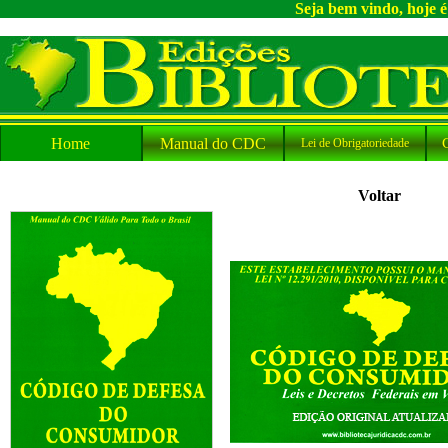
Seja bem vindo, hoje 
Home
Manual do CDC
Lei de Obrigatoriedade
Voltar